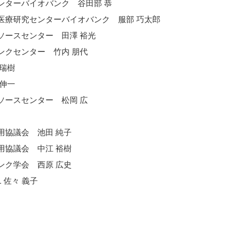
ンターバイオバンク 谷田部 恭
医療研究センターバイオバンク 服部 巧太郎
ソースセンター 田澤 裕光
ンクセンター 竹内 朋代
瑞樹
伸一
ソースセンター 松岡 広
用協議会 池田 純子
用協議会 中江 裕樹
ンク学会 西原 広史
 佐々 義子