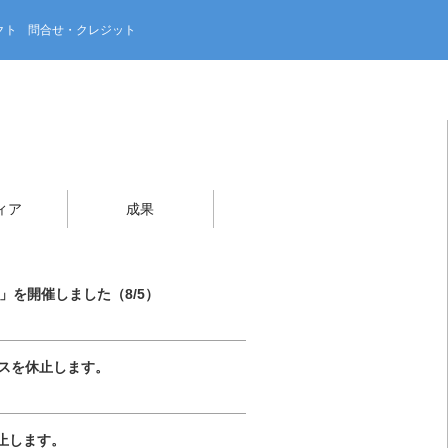
クト
問合せ・クレジット
ィア
成果
」を開催しました（8/5）
めサービスを休止します。
を休止します。