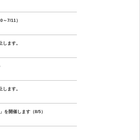
～7/11）
を休止します。
）
を休止します。
」を開催します（8/5）